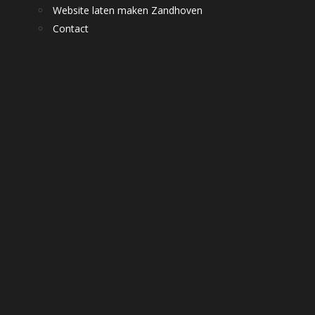
Website laten maken Zandhoven
Contact
Hoe dragen backlink
het bepalen van je p
Om echt in Google te scoren
de zoekmachines?
mogen deze tips niet
ontbreken op jouw website!